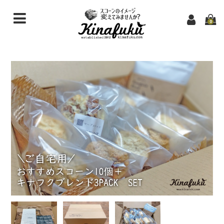
0
ホーム
➡アクセス
納入先のご案内
ふるさと納税
ご利用ガイド
キナフクについて
生クリームスコーンとは
カート